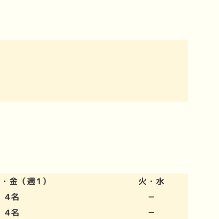
・金（週1）
火・水
4名
－
4名
－