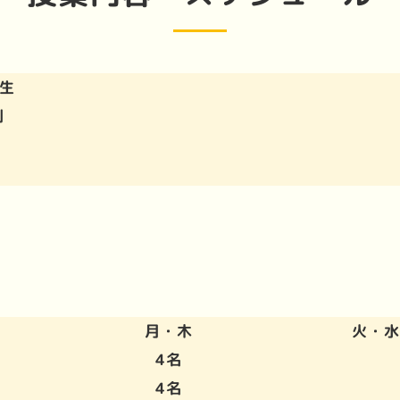
生
制
月・木
火・水
4名
4名